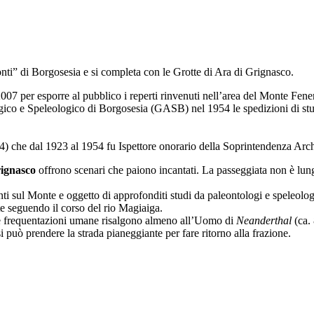
nti” di Borgosesia e si completa con le Grotte di Ara di Grignasco.
007 per esporre al pubblico i reperti rinvenuti nell’area del Monte Fenera
ico e Speleologico di Borgosesia (GASB) nel 1954 le spedizioni di stud
4) che dal 1923 al 1954 fu Ispettore onorario della Soprintendenza Arc
ignasco
offrono scenari che paiono incantati. La passeggiata non è lunga
nti sul Monte e oggetto di approfonditi studi da paleontologi e speleologi 
te seguendo il corso del rio Magiaiga.
 le frequentazioni umane risalgono almeno all’Uomo di
Neanderthal
(ca. 
 può prendere la strada pianeggiante per fare ritorno alla frazione.