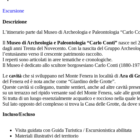
Escursione
Descrizione
L’itinerario parte dal Museo di Archeologia e Paleontologia “Carlo Co
Il
Museo di Archeologia e Paleontologia “Carlo Conti”
nasce nel 2
dagli anni Trenta del Novecento. Con la nascita del Gruppo Archeolog
l’entusiasmo verso il crescente patrimonio raccolto.
I reperti sono articolati in aree tematiche e cronologiche.
Il Museo è dedicato allo scultore borgosesiano Carlo Conti (1880-197
Le
cavità
che si sviluppano nel Monte Fenera in località di
Ara di Gr
del Fenera ed è nota anche come “Giardino delle Grotte”.
Queste cavità si collegano, tramite sentieri, anche ad altre cavità prese
su un terrazzo nel ripido versante sud del Monte Fenera, sale alle grot
Si tratta di un luogo essenzialmente acquatico e roccioso nella quale
Sul lato opposto del complesso si trova la Casa delle Grotte, da dove si
Incluso/Escluso
Visita guidata con Guida Turistica / Escursionistica abilitata
Materiali illustrativi del territorio