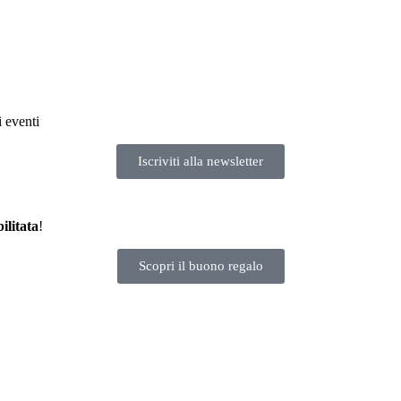
i eventi
Iscriviti alla newsletter
ilitata
!
Scopri il buono regalo