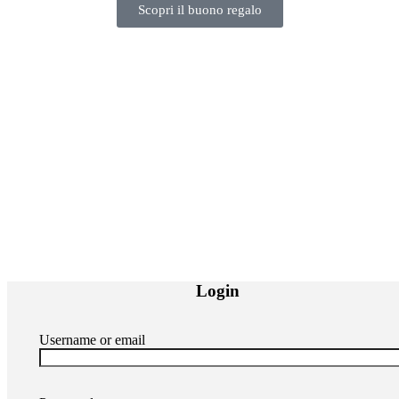
Scopri il buono regalo
Copyright © 2025
Invalsesia con Monica
. P.IVA 02502680024
Login
Username or email