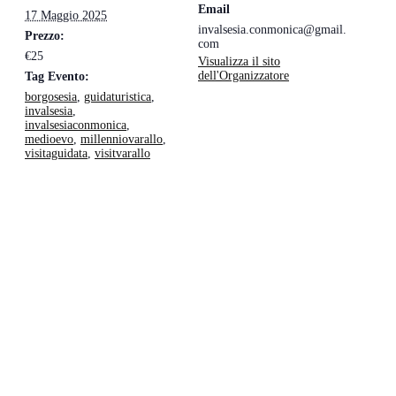
Email
17 Maggio 2025
invalsesia.conmonica@gmail.
Prezzo:
com
€25
Visualizza il sito
dell'Organizzatore
Tag Evento:
borgosesia
,
guidaturistica
,
invalsesia
,
invalsesiaconmonica
,
medioevo
,
millenniovarallo
,
visitaguidata
,
visitvarallo