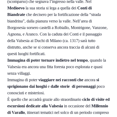
(scomparso) che segnava l’ingresso nella valle. Nel
Medioevo
la sua storia si lega a quella dei
Conti di
Biandrate
che decisero per la fortificazione della “strada
biandrina”, dalla pianura verso la valle. Nell’area di
Borgosesia sorsero castelli a Robiallo, Montrigone, Vanzone,
Agnona, e Aranco. Con la caduta dei Conti e il passaggio
della Valsesia ai Duchi di Milano (ca. 1317) sarà tutto
distrutto, anche se si conserva ancora traccia di alcuni di
questi luoghi fortificati.
Immagina
di poter tornare indietro nel tempo
, quando la
Valsesia era ancora una fitta foresta poco esplorata e quasi
senza villaggi.
Immagina di poter
viaggiare nei
racconti che
ancora
si
sprigionano dai luoghi
e
dalle storie di personaggi
poco
conosciuti e misteriosi.
È quello che accadrà grazie allo straordinario
ciclo di visite ed
escursioni
dedicate alla Valsesia
in occasione del
Millennio
di Varallo
, itinerari tematici nel solco di un periodo compreso