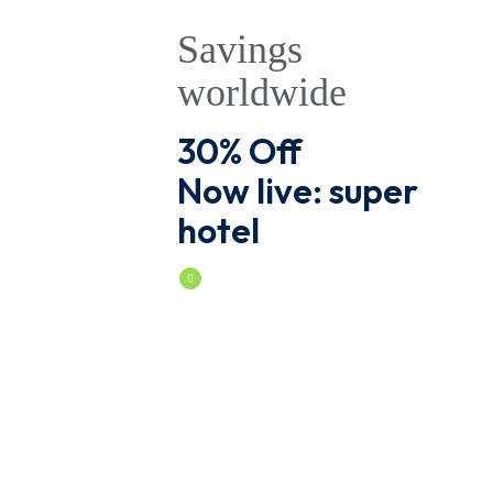
Savings
worldwide
30% Off
Now live: super
hotel
Book Now