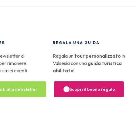
ER
REGALA UNA GUIDA
 newsletter di
Regala un
tour personalizzato
in
t per rimanere
Valsesia con una
guida turistica
ui miei eventi
abilitata
!
viti alla newsletter
Scopri il buono regalo