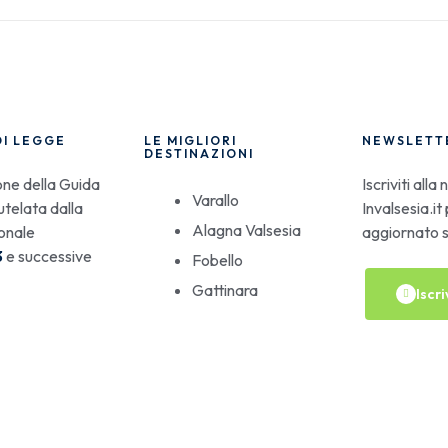
DI LEGGE
LE MIGLIORI
NEWSLETT
DESTINAZIONI
one della Guida
Iscriviti alla
Varallo
tutelata dalla
Invalsesia.i
Alagna Valsesia
onale
aggiornato s
3
e successive
Fobello
Gattinara
Iscri