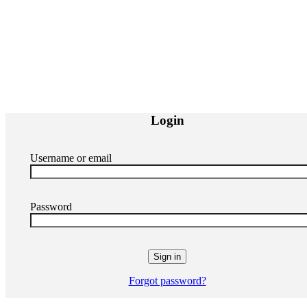
Copyright © 2025
Invalsesia con Monica
. P.IVA 02502680024
Login
Username or email
Password
Forgot password?