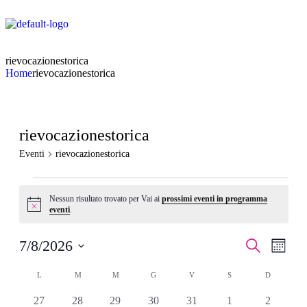
rievocazionestorica
Home
rievocazionestorica
rievocazionestorica
Eventi
rievocazionestorica
Nessun risultato trovato per Vai ai
prossimi eventi in programma
Notice
eventi
.
Eventi
Even
7/8/2026
Cerca
Mese
Viste
Ricerca
Seleziona
Navi
Calendario
la
L
M
M
G
V
S
D
e
data.
di
viste
0
0
0
0
0
0
0
27
28
29
30
31
1
2