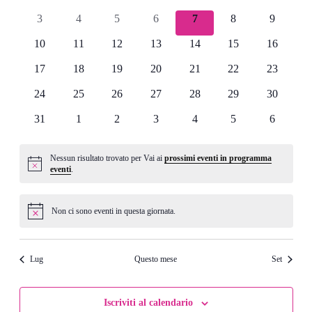
Eventi
Navigazi
eventi
eventi
eventi
eventi
eventi
eventi
eventi
0
0
0
0
0
0
0
3
4
5
6
7
8
9
eventi
eventi
eventi
eventi
eventi
eventi
eventi
0
0
0
0
0
0
0
10
11
12
13
14
15
16
eventi
eventi
eventi
eventi
eventi
eventi
eventi
0
0
0
0
0
0
0
17
18
19
20
21
22
23
eventi
eventi
eventi
eventi
eventi
eventi
eventi
0
0
0
0
0
0
0
24
25
26
27
28
29
30
eventi
eventi
eventi
eventi
eventi
eventi
eventi
0
0
0
0
0
0
0
31
1
2
3
4
5
6
eventi
eventi
eventi
eventi
eventi
eventi
eventi
Nessun risultato trovato per Vai ai
prossimi eventi in programma
Notice
eventi
.
Non ci sono eventi in questa giornata.
Notice
Lug
Questo mese
Set
Iscriviti al calendario