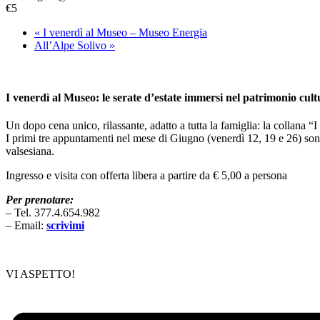
€5
«
I venerdì al Museo – Museo Energia
All’Alpe Solivo
»
I venerdì al Museo: le serate d’estate immersi nel patrimonio cult
Un dopo cena unico, rilassante, adatto a tutta la famiglia: la collana “
I primi tre appuntamenti nel mese di Giugno (venerdì 12, 19 e 26) sono
valsesiana.
Ingresso e visita con offerta libera a partire da € 5,00 a persona
Per prenotare:
– Tel. 377.4.654.982
– Email:
scrivimi
VI ASPETTO!