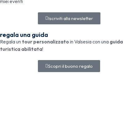
miei eventi
Iscriviti alla newsletter
regala una guida
Regala un
tour personalizzato
in Valsesia con una
guida
turistica abilitata
!
Scopri il buono regalo
Copyright © 2025
Invalsesia con Monica
. P.IVA 02502680024