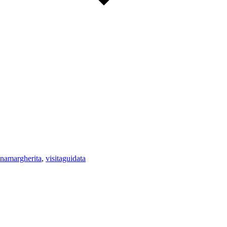
inamargherita
,
visitaguidata