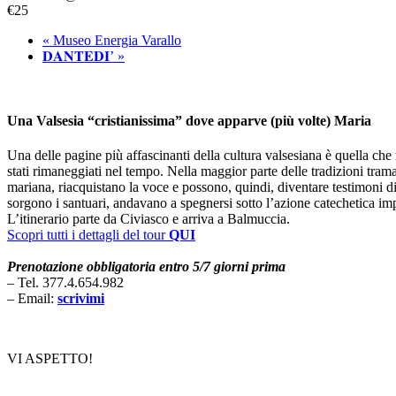
€25
«
Museo Energia Varallo
𝐃𝐀𝐍𝐓𝐄𝐃𝐈’
»
Una Valsesia “cristianissima” dove apparve (più volte) Maria
Una delle pagine più affascinanti della cultura valsesiana è quella che
stati rimaneggiati nel tempo. Nella maggior parte delle tradizioni traman
mariana, riacquistano la voce e possono, quindi, diventare testimoni di
sorgono i santuari, andavano a spegnersi sotto l’azione catechetica impa
L’itinerario parte da Civiasco e arriva a Balmuccia.
Scopri tutti i dettagli del tour
QUI
Prenotazione obbligatoria entro 5/7 giorni prima
– Tel. 377.4.654.982
– Email:
scrivimi
VI ASPETTO!